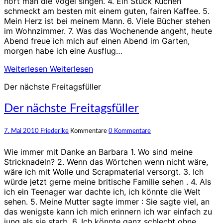
hört man die Vögel singen. 4. Ein Stück Kuchen
schmeckt am besten mit einem guten, fairen Kaffee. 5.
Mein Herz ist bei meinem Mann. 6. Viele Bücher stehen
im Wohnzimmer. 7. Was das Wochenende angeht, heute
Abend freue ich mich auf einen Abend im Garten,
morgen habe ich eine Ausflug…
Weiterlesen
Weiterlesen
Der nächste Freitagsfüller
Der nächste Freitagsfüller
7. Mai 2010
Friederike
Kommentare
0 Kommentare
Wie immer mit Danke an Barbara 1. Wo sind meine
Stricknadeln? 2. Wenn das Wörtchen wenn nicht wäre,
wäre ich mit Wolle und Scrapmaterial versorgt. 3. Ich
würde jetzt gerne meine britische Familie sehen . 4. Als
ich ein Teenager war dachte ich, ich könnte die Welt
sehen. 5. Meine Mutter sagte immer : Sie sagte viel, an
das wenigste kann ich mich erinnern ich war einfach zu
jung als sie starb. 6. Ich könnte ganz schlecht ohne