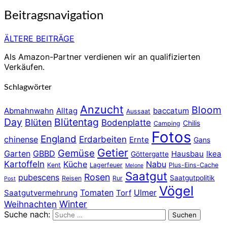
Beitragsnavigation
ÄLTERE BEITRÄGE
Als Amazon-Partner verdienen wir an qualifizierten
Verkäufen.
Schlagwörter
Anzucht
Bloom
Abmahnwahn
Alltag
baccatum
Aussaat
Day
Blütentag
Blüten
Bodenplatte
Chilis
Camping
Fotos
England
chinense
Erdarbeiten
Ernte
Gans
Getier
Gemüse
Garten
GBBD
Hausbau
Ikea
Göttergatte
Kartoffeln
Küche
Nabu
Kent
Lagerfeuer
Plus-Eins-Cache
Melone
Saatgut
Rosen
pubescens
Saatgutpolitik
Reisen
Rur
Post
Vögel
Tomaten
Ulmer
Saatgutvermehrung
Torf
Winter
Weihnachten
Suche nach:
Suchen