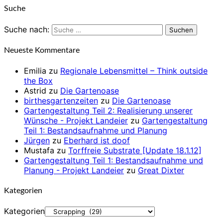
Suche
Suche nach:
Suchen
Neueste Kommentare
Emilia
zu
Regionale Lebensmittel – Think outside
the Box
Astrid
zu
Die Gartenoase
birthesgartenzeiten
zu
Die Gartenoase
Gartengestaltung Teil 2: Realisierung unserer
Wünsche - Projekt Landeier
zu
Gartengestaltung
Teil 1: Bestandsaufnahme und Planung
Jürgen
zu
Eberhard ist doof
Mustafa
zu
Torffreie Substrate [Update 18.1.12]
Gartengestaltung Teil 1: Bestandsaufnahme und
Planung - Projekt Landeier
zu
Great Dixter
Kategorien
Kategorien