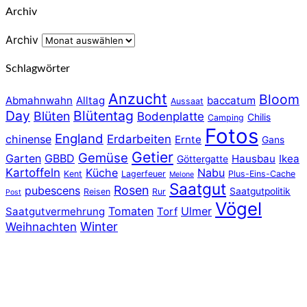
Archiv
Archiv
Schlagwörter
Anzucht
Bloom
Abmahnwahn
Alltag
baccatum
Aussaat
Day
Blütentag
Blüten
Bodenplatte
Chilis
Camping
Fotos
England
chinense
Erdarbeiten
Ernte
Gans
Getier
Gemüse
Garten
GBBD
Hausbau
Ikea
Göttergatte
Kartoffeln
Küche
Nabu
Kent
Lagerfeuer
Plus-Eins-Cache
Melone
Saatgut
Rosen
pubescens
Saatgutpolitik
Reisen
Rur
Post
Vögel
Tomaten
Ulmer
Saatgutvermehrung
Torf
Winter
Weihnachten