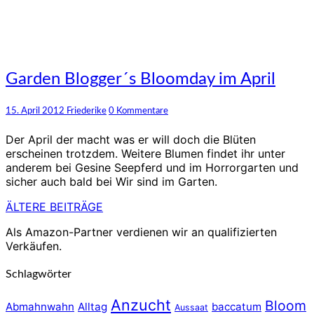
Garden
Garden Blogger´s Bloomday im April
Blogger
´s
Kommentare
15. April 2012
Friederike
0 Kommentare
Bloomday
im
Der April der macht was er will doch die Blüten
April
erscheinen trotzdem. Weitere Blumen findet ihr unter
anderem bei Gesine Seepferd und im Horrorgarten und
sicher auch bald bei Wir sind im Garten.
ÄLTERE BEITRÄGE
Beitragsnavigation
Als Amazon-Partner verdienen wir an qualifizierten
Verkäufen.
Schlagwörter
Anzucht
Bloom
Abmahnwahn
Alltag
baccatum
Aussaat