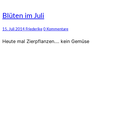
Blüten
Blüten im Juli
im
Juli
Kommentare
15. Juli 2014
Friederike
0 Kommentare
Heute mal Zierpflanzen…. kein Gemüse