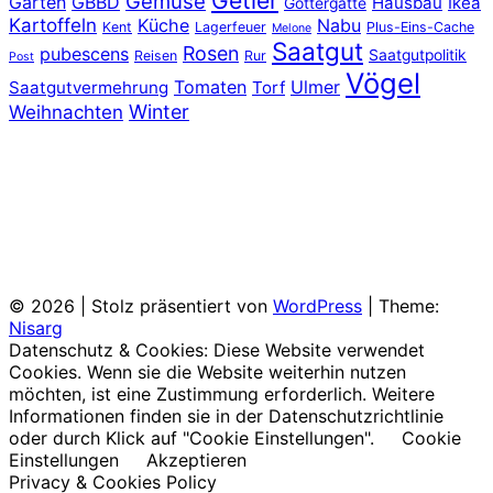
Getier
Gemüse
Garten
GBBD
Hausbau
Ikea
Göttergatte
Kartoffeln
Küche
Nabu
Kent
Lagerfeuer
Plus-Eins-Cache
Melone
Saatgut
Rosen
pubescens
Saatgutpolitik
Reisen
Rur
Post
Vögel
Tomaten
Ulmer
Saatgutvermehrung
Torf
Winter
Weihnachten
© 2026
|
Stolz präsentiert von
WordPress
|
Theme:
Nisarg
Datenschutz & Cookies: Diese Website verwendet
Cookies. Wenn sie die Website weiterhin nutzen
möchten, ist eine Zustimmung erforderlich. Weitere
Informationen finden sie in der Datenschutzrichtlinie
oder durch Klick auf "Cookie Einstellungen".
Cookie
Einstellungen
Akzeptieren
Privacy & Cookies Policy