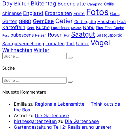
Day
Blütentag
Blüten
Bodenplatte
Chilis
Camping
Fotos
England
chinense
Erdarbeiten
Ernte
Gans
Getier
Gemüse
Garten
GBBD
Hausbau
Ikea
Göttergatte
Kartoffeln
Küche
Nabu
Kent
Lagerfeuer
Plus-Eins-Cache
Melone
Saatgut
Rosen
pubescens
Saatgutpolitik
Reisen
Rur
Post
Vögel
Tomaten
Ulmer
Saatgutvermehrung
Torf
Winter
Weihnachten
Suche
Suchen
nach:
Suche
Suche
Suchen
nach:
Neueste Kommentare
Emilia
zu
Regionale Lebensmittel – Think outside
the Box
Astrid
zu
Die Gartenoase
birthesgartenzeiten
zu
Die Gartenoase
Gartengestaltung Teil 2: Realisierung unserer