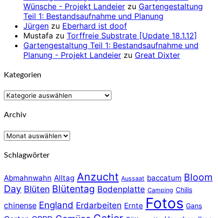
Wünsche - Projekt Landeier
zu
Gartengestaltung
Teil 1: Bestandsaufnahme und Planung
Jürgen
zu
Eberhard ist doof
Mustafa
zu
Torffreie Substrate [Update 18.1.12]
Gartengestaltung Teil 1: Bestandsaufnahme und
Planung - Projekt Landeier
zu
Great Dixter
Kategorien
Kategorien
Archiv
Archiv
Schlagwörter
Anzucht
Bloom
Abmahnwahn
Alltag
baccatum
Aussaat
Day
Blütentag
Blüten
Bodenplatte
Chilis
Camping
Fotos
England
chinense
Erdarbeiten
Ernte
Gans