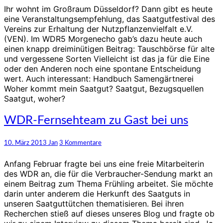
Ihr wohnt im Großraum Düsseldorf? Dann gibt es heute
eine Veranstaltungsempfehlung, das Saatgutfestival des
Vereins zur Erhaltung der Nutzpflanzenvielfalt e.V.
(VEN). Im WDR5 Morgenecho gab’s dazu heute auch
einen knapp dreiminütigen Beitrag: Tauschbörse für alte
und vergessene Sorten Vielleicht ist das ja für die Eine
oder den Anderen noch eine spontane Entscheidung
wert. Auch interessant: Handbuch Samengärtnerei
Woher kommt mein Saatgut? Saatgut, Bezugsquellen
Saatgut, woher?
WDR-
WDR-Fernsehteam zu Gast bei uns
Fernsehteam
zu
Kommentare
10. März 2013
Jan
3 Kommentare
Gast
bei
Anfang Februar fragte bei uns eine freie Mitarbeiterin
uns
des WDR an, die für die Verbraucher-Sendung markt an
einem Beitrag zum Thema Frühling arbeitet. Sie möchte
darin unter anderem die Herkunft des Saatguts in
unseren Saatguttütchen thematisieren. Bei ihren
Recherchen stieß auf dieses unseres Blog und fragte ob