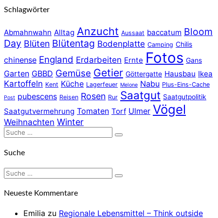
Schlagwörter
Anzucht
Bloom
Abmahnwahn
Alltag
baccatum
Aussaat
Day
Blütentag
Blüten
Bodenplatte
Chilis
Camping
Fotos
England
chinense
Erdarbeiten
Ernte
Gans
Getier
Gemüse
Garten
GBBD
Hausbau
Ikea
Göttergatte
Kartoffeln
Küche
Nabu
Kent
Lagerfeuer
Plus-Eins-Cache
Melone
Saatgut
Rosen
pubescens
Saatgutpolitik
Reisen
Rur
Post
Vögel
Tomaten
Ulmer
Saatgutvermehrung
Torf
Winter
Weihnachten
Suche
Suchen
nach:
Suche
Suche
Suchen
nach:
Neueste Kommentare
Emilia
zu
Regionale Lebensmittel – Think outside