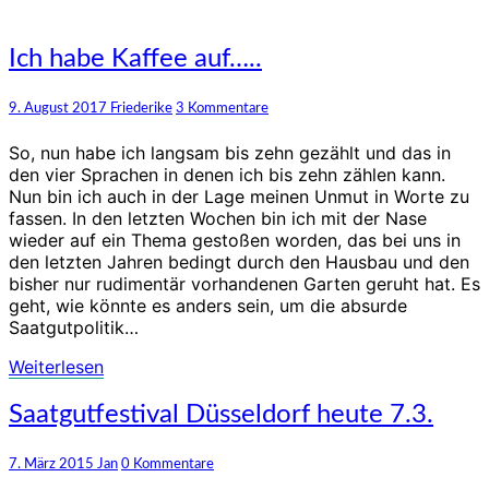
Ich
Ich habe Kaffee auf…..
habe
Kaffee
Kommentare
9. August 2017
Friederike
3 Kommentare
auf…..
So, nun habe ich langsam bis zehn gezählt und das in
den vier Sprachen in denen ich bis zehn zählen kann.
Nun bin ich auch in der Lage meinen Unmut in Worte zu
fassen. In den letzten Wochen bin ich mit der Nase
wieder auf ein Thema gestoßen worden, das bei uns in
den letzten Jahren bedingt durch den Hausbau und den
bisher nur rudimentär vorhandenen Garten geruht hat. Es
geht, wie könnte es anders sein, um die absurde
Saatgutpolitik…
Weiterlesen
Weiterlesen
Saatgutfestival
Saatgutfestival Düsseldorf heute 7.3.
Düsseldorf
heute
Kommentare
7. März 2015
Jan
0 Kommentare
7.3.