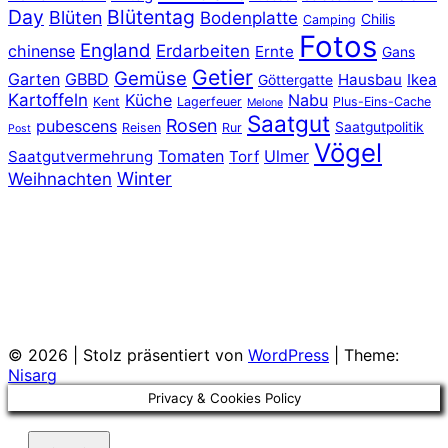
Day
Blütentag
Blüten
Bodenplatte
Chilis
Camping
Fotos
England
chinense
Erdarbeiten
Ernte
Gans
Getier
Gemüse
Garten
GBBD
Hausbau
Ikea
Göttergatte
Kartoffeln
Küche
Nabu
Kent
Lagerfeuer
Plus-Eins-Cache
Melone
Saatgut
Rosen
pubescens
Saatgutpolitik
Reisen
Rur
Post
Vögel
Tomaten
Ulmer
Saatgutvermehrung
Torf
Winter
Weihnachten
© 2026
|
Stolz präsentiert von
WordPress
|
Theme:
Nisarg
Privacy & Cookies Policy