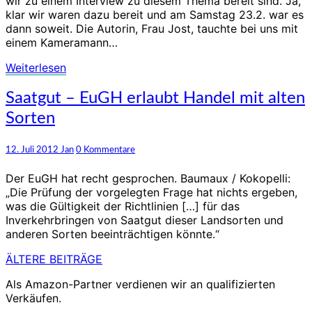
wir zu einem Interview zu diesem Thema bereit sind. Ja,
klar wir waren dazu bereit und am Samstag 23.2. war es
dann soweit. Die Autorin, Frau Jost, tauchte bei uns mit
einem Kameramann…
Weiterlesen
Weiterlesen
Saatgut
Saatgut – EuGH erlaubt Handel mit alten
–
Sorten
EuGH
erlaubt
Handel
Kommentare
12. Juli 2012
Jan
0 Kommentare
mit
alten
Der EuGH hat recht gesprochen. Baumaux / Kokopelli:
Sorten
„Die Prüfung der vorgelegten Frage hat nichts ergeben,
was die Gültigkeit der Richtlinien […] für das
Inverkehrbringen von Saatgut dieser Landsorten und
anderen Sorten beeinträchtigen könnte.“
ÄLTERE BEITRÄGE
Beitragsnavigation
Als Amazon-Partner verdienen wir an qualifizierten
Verkäufen.