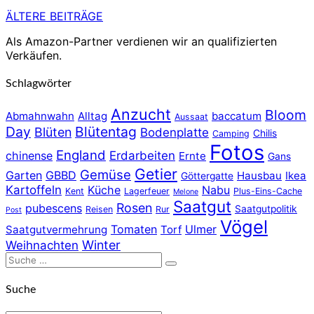
ÄLTERE BEITRÄGE
Beitragsnavigation
Als Amazon-Partner verdienen wir an qualifizierten
Verkäufen.
Schlagwörter
Anzucht
Bloom
Abmahnwahn
Alltag
baccatum
Aussaat
Day
Blütentag
Blüten
Bodenplatte
Chilis
Camping
Fotos
England
chinense
Erdarbeiten
Ernte
Gans
Getier
Gemüse
Garten
GBBD
Hausbau
Ikea
Göttergatte
Kartoffeln
Küche
Nabu
Kent
Lagerfeuer
Plus-Eins-Cache
Melone
Saatgut
Rosen
pubescens
Saatgutpolitik
Reisen
Rur
Post
Vögel
Tomaten
Ulmer
Saatgutvermehrung
Torf
Winter
Weihnachten
Suche
Suchen
nach:
Suche