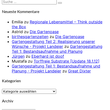
Suche
Suchen
nach:
Neueste Kommentare
Emilia
zu
Regionale Lebensmittel – Think outside
the Box
Astrid
zu
Die Gartenoase
birthesgartenzeiten
zu
Die Gartenoase
Gartengestaltung Teil 2: Realisierung unserer
Wünsche - Projekt Landeier
zu
Gartengestaltung
Teil 1: Bestandsaufnahme und Planung
Jürgen
zu
Eberhard ist doof
Mustafa
zu
Torffreie Substrate [Update 18.1.12]
Gartengestaltung Teil 1: Bestandsaufnahme und
Planung - Projekt Landeier
zu
Great Dixter
Kategorien
Kategorien
Archiv