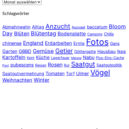
Archiv
Schlagwörter
Anzucht
Bloom
Abmahnwahn
Alltag
baccatum
Aussaat
Day
Blütentag
Blüten
Bodenplatte
Chilis
Camping
Fotos
England
chinense
Erdarbeiten
Ernte
Gans
Getier
Gemüse
Garten
GBBD
Hausbau
Ikea
Göttergatte
Kartoffeln
Küche
Nabu
Kent
Lagerfeuer
Plus-Eins-Cache
Melone
Saatgut
Rosen
pubescens
Saatgutpolitik
Reisen
Rur
Post
Vögel
Tomaten
Ulmer
Saatgutvermehrung
Torf
Winter
Weihnachten