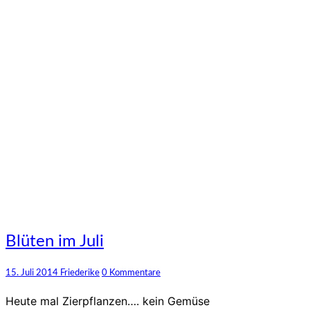
Blüten
Blüten im Juli
im
Juli
Kommentare
15. Juli 2014
Friederike
0 Kommentare
Heute mal Zierpflanzen…. kein Gemüse