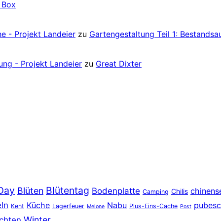
e Box
e - Projekt Landeier
zu
Gartengestaltung Teil 1: Bestands
ung - Projekt Landeier
zu
Great Dixter
Day
Blütentag
Blüten
Bodenplatte
chinens
Chilis
Camping
eln
Küche
Nabu
pubesc
Kent
Lagerfeuer
Plus-Eins-Cache
Melone
Post
Winter
chten