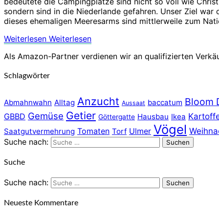
bedeutete die Campingplätze sind nicht so voll wie Christ
sondern sind in die Niederlande gefahren. Unser Ziel war
dieses ehemaligen Meeresarms sind mittlerweile zum Nati
Weiterlesen
Weiterlesen
Als Amazon-Partner verdienen wir an qualifizierten Verkä
Schlagwörter
Anzucht
Bloom 
Abmahnwahn
Alltag
baccatum
Aussaat
Getier
Gemüse
GBBD
Kartoff
Hausbau
Ikea
Göttergatte
Vögel
Tomaten
Ulmer
Weihna
Saatgutvermehrung
Torf
Suche nach:
Suchen
Suche
Suche nach:
Suchen
Neueste Kommentare