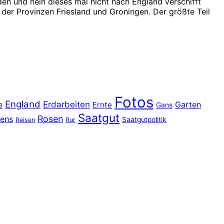
den und nein dieses mal nicht nach England verschifft
der Provinzen Friesland und Groningen. Der größte Teil
Fotos
England
e
Erdarbeiten
Garten
Ernte
Gans
Saatgut
Rosen
ens
Saatgutpolitik
Reisen
Rur