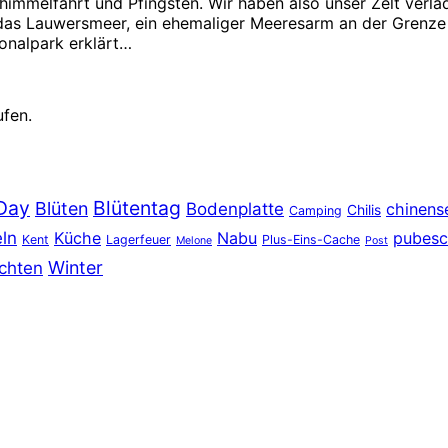
himmelfahrt und Pfingsten. Wir haben also unser Zelt verla
 das Lauwersmeer, ein ehemaliger Meeresarm an der Grenze 
onalpark erklärt…
ufen.
Day
Blütentag
Blüten
Bodenplatte
chinens
Chilis
Camping
eln
Küche
Nabu
pubesc
Kent
Lagerfeuer
Plus-Eins-Cache
Melone
Post
Winter
chten