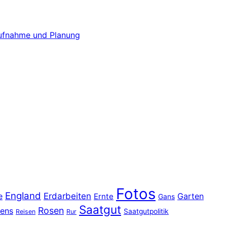
aufnahme und Planung
Fotos
England
e
Erdarbeiten
Garten
Ernte
Gans
Saatgut
Rosen
ens
Saatgutpolitik
Reisen
Rur