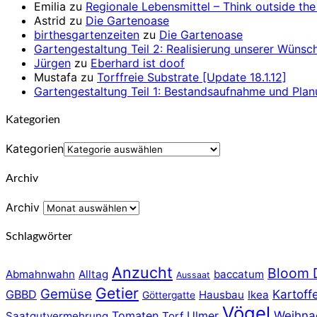
Emilia
zu
Regionale Lebensmittel – Think outside th
Astrid
zu
Die Gartenoase
birthesgartenzeiten
zu
Die Gartenoase
Gartengestaltung Teil 2: Realisierung unserer Wünsch
Jürgen
zu
Eberhard ist doof
Mustafa
zu
Torffreie Substrate [Update 18.1.12]
Gartengestaltung Teil 1: Bestandsaufnahme und Plan
Kategorien
Kategorien
Archiv
Archiv
Schlagwörter
Anzucht
Bloom 
Abmahnwahn
Alltag
baccatum
Aussaat
Getier
Gemüse
GBBD
Kartoff
Hausbau
Ikea
Göttergatte
Vögel
Tomaten
Ulmer
Weihna
Saatgutvermehrung
Torf