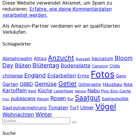
Diese Website verwendet Akismet, um Spam zu
reduzieren.
Erfahre, wie deine Kommentardaten
verarbeitet werden.
Als Amazon-Partner verdienen wir an qualifizierten
Verkäufen.
Schlagwörter
Anzucht
Bloom
Abmahnwahn
Alltag
baccatum
Aussaat
Day
Blütentag
Blüten
Bodenplatte
Chilis
Camping
Fotos
England
chinense
Erdarbeiten
Ernte
Gans
Getier
Gemüse
Garten
GBBD
Hausbau
Ikea
Göttergatte
Kartoffeln
Küche
Nabu
Kent
Lagerfeuer
Plus-Eins-Cache
Melone
Saatgut
Rosen
pubescens
Saatgutpolitik
Reisen
Rur
Post
Vögel
Tomaten
Ulmer
Saatgutvermehrung
Torf
Winter
Weihnachten
Suche
Suchen
nach:
Suche