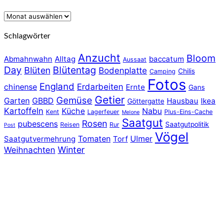
Archiv
Schlagwörter
Anzucht
Bloom
Abmahnwahn
Alltag
baccatum
Aussaat
Day
Blütentag
Blüten
Bodenplatte
Chilis
Camping
Fotos
England
chinense
Erdarbeiten
Ernte
Gans
Getier
Gemüse
Garten
GBBD
Hausbau
Ikea
Göttergatte
Kartoffeln
Küche
Nabu
Kent
Lagerfeuer
Plus-Eins-Cache
Melone
Saatgut
Rosen
pubescens
Saatgutpolitik
Reisen
Rur
Post
Vögel
Tomaten
Ulmer
Saatgutvermehrung
Torf
Winter
Weihnachten