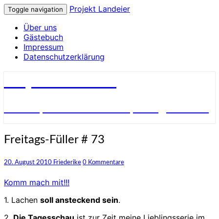
Projekt Landeier
Toggle navigation
Über uns
Gästebuch
Impressum
Datenschutzerklärung
Projekt Landeier
Garten, Natur & Umwelt, Alltagsnotizen
Freitags-
Freitags-Füller # 73
Füller
#
Kommentare
20. August 2010
Friederike
0 Kommentare
73
Komm mach mit!!!
1. Lachen
soll ansteckend sein
.
2.
Die Tagesschau
ist zur Zeit meine Lieblingsserie im