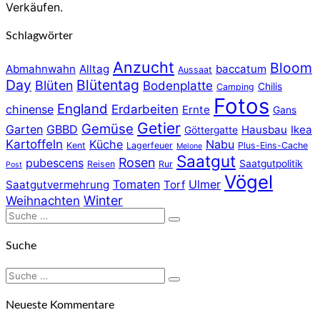
Verkäufen.
Schlagwörter
Anzucht
Bloom
Abmahnwahn
Alltag
baccatum
Aussaat
Day
Blütentag
Blüten
Bodenplatte
Chilis
Camping
Fotos
England
chinense
Erdarbeiten
Ernte
Gans
Getier
Gemüse
Garten
GBBD
Hausbau
Ikea
Göttergatte
Kartoffeln
Küche
Nabu
Kent
Lagerfeuer
Plus-Eins-Cache
Melone
Saatgut
Rosen
pubescens
Saatgutpolitik
Reisen
Rur
Post
Vögel
Tomaten
Ulmer
Saatgutvermehrung
Torf
Winter
Weihnachten
Suche
Suchen
nach:
Suche
Suche
Suchen
nach:
Neueste Kommentare