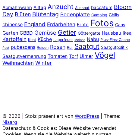
Anzucht
Bloom
Abmahnwahn
Alltag
baccatum
Aussaat
Day
Blütentag
Blüten
Bodenplatte
Chilis
Camping
Fotos
England
chinense
Erdarbeiten
Ernte
Gans
Getier
Gemüse
Garten
GBBD
Hausbau
Ikea
Göttergatte
Kartoffeln
Küche
Nabu
Kent
Lagerfeuer
Plus-Eins-Cache
Melone
Saatgut
Rosen
pubescens
Saatgutpolitik
Reisen
Rur
Post
Vögel
Tomaten
Ulmer
Saatgutvermehrung
Torf
Winter
Weihnachten
© 2026
|
Stolz präsentiert von
WordPress
|
Theme:
Nisarg
Datenschutz & Cookies: Diese Website verwendet
Cookies. Wenn sie die Website weiterhin nutzen