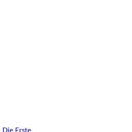
Die
Die Erste