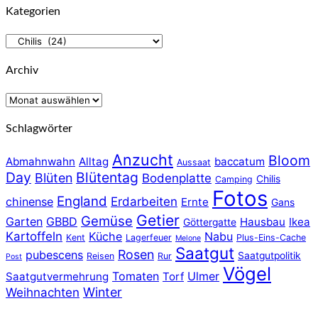
Kategorien
Kategorien
Archiv
Archiv
Schlagwörter
Anzucht
Bloom
Abmahnwahn
Alltag
baccatum
Aussaat
Day
Blütentag
Blüten
Bodenplatte
Chilis
Camping
Fotos
England
chinense
Erdarbeiten
Ernte
Gans
Getier
Gemüse
Garten
GBBD
Hausbau
Ikea
Göttergatte
Kartoffeln
Küche
Nabu
Kent
Lagerfeuer
Plus-Eins-Cache
Melone
Saatgut
Rosen
pubescens
Saatgutpolitik
Reisen
Rur
Post
Vögel
Tomaten
Ulmer
Saatgutvermehrung
Torf
Winter
Weihnachten