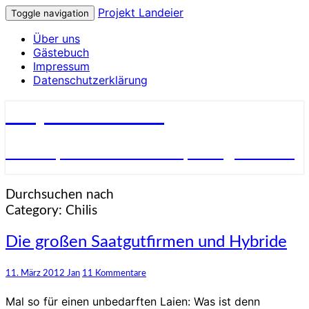
Projekt Landeier
Toggle navigation
Über uns
Gästebuch
Impressum
Datenschutzerklärung
Projekt Landeier
Garten, Natur & Umwelt, Alltagsnotizen
Durchsuchen nach
Category:
Chilis
Die
Die großen Saatgutfirmen und Hybride
großen
Saatgutfirmen
Kommentare
11. März 2012
Jan
11 Kommentare
und
Hybride
Mal so für einen unbedarften Laien: Was ist denn