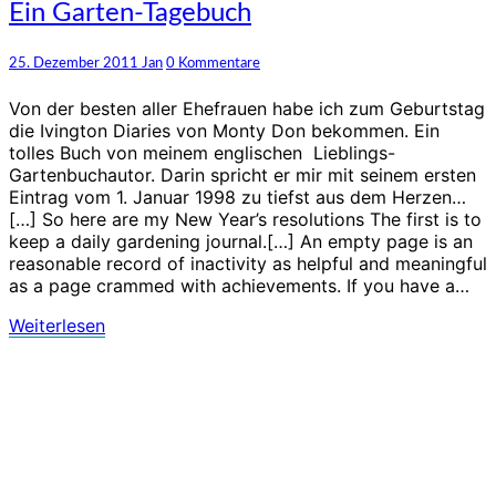
Ein
Ein Garten-Tagebuch
Garten-
Tagebuch
Kommentare
25. Dezember 2011
Jan
0 Kommentare
Von der besten aller Ehefrauen habe ich zum Geburtstag
die Ivington Diaries von Monty Don bekommen. Ein
tolles Buch von meinem englischen Lieblings-
Gartenbuchautor. Darin spricht er mir mit seinem ersten
Eintrag vom 1. Januar 1998 zu tiefst aus dem Herzen…
[…] So here are my New Year’s resolutions The first is to
keep a daily gardening journal.[…] An empty page is an
reasonable record of inactivity as helpful and meaningful
as a page crammed with achievements. If you have a…
Weiterlesen
Weiterlesen