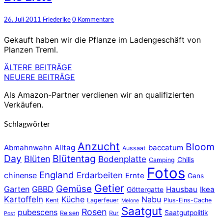
Erste
Kommentare
26. Juli 2011
Friederike
0 Kommentare
Gekauft haben wir die Pflanze im Ladengeschäft von
Planzen Treml.
ÄLTERE BEITRÄGE
Beitragsnavigation
NEUERE BEITRÄGE
Als Amazon-Partner verdienen wir an qualifizierten
Verkäufen.
Schlagwörter
Anzucht
Bloom
Abmahnwahn
Alltag
baccatum
Aussaat
Day
Blütentag
Blüten
Bodenplatte
Chilis
Camping
Fotos
England
chinense
Erdarbeiten
Ernte
Gans
Getier
Gemüse
Garten
GBBD
Hausbau
Ikea
Göttergatte
Kartoffeln
Küche
Nabu
Kent
Lagerfeuer
Plus-Eins-Cache
Melone
Saatgut
Rosen
pubescens
Saatgutpolitik
Reisen
Rur
Post