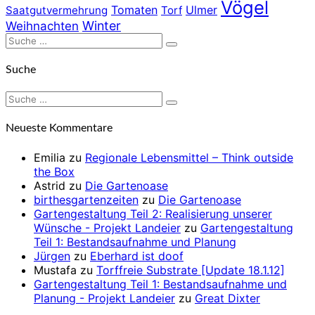
Vögel
Tomaten
Ulmer
Saatgutvermehrung
Torf
Winter
Weihnachten
Suche
Suchen
nach:
Suche
Suche
Suchen
nach:
Neueste Kommentare
Emilia
zu
Regionale Lebensmittel – Think outside
the Box
Astrid
zu
Die Gartenoase
birthesgartenzeiten
zu
Die Gartenoase
Gartengestaltung Teil 2: Realisierung unserer
Wünsche - Projekt Landeier
zu
Gartengestaltung
Teil 1: Bestandsaufnahme und Planung
Jürgen
zu
Eberhard ist doof
Mustafa
zu
Torffreie Substrate [Update 18.1.12]
Gartengestaltung Teil 1: Bestandsaufnahme und
Planung - Projekt Landeier
zu
Great Dixter