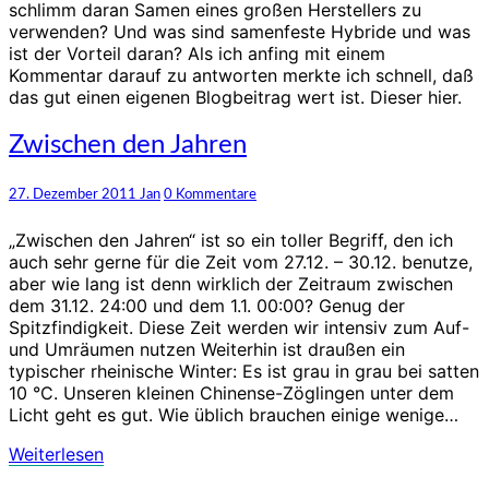
schlimm daran Samen eines großen Herstellers zu
verwenden? Und was sind samenfeste Hybride und was
ist der Vorteil daran? Als ich anfing mit einem
Kommentar darauf zu antworten merkte ich schnell, daß
das gut einen eigenen Blogbeitrag wert ist. Dieser hier.
Zwischen
Zwischen den Jahren
den
Jahren
Kommentare
27. Dezember 2011
Jan
0 Kommentare
„Zwischen den Jahren“ ist so ein toller Begriff, den ich
auch sehr gerne für die Zeit vom 27.12. – 30.12. benutze,
aber wie lang ist denn wirklich der Zeitraum zwischen
dem 31.12. 24:00 und dem 1.1. 00:00? Genug der
Spitzfindigkeit. Diese Zeit werden wir intensiv zum Auf-
und Umräumen nutzen Weiterhin ist draußen ein
typischer rheinische Winter: Es ist grau in grau bei satten
10 °C. Unseren kleinen Chinense-Zöglingen unter dem
Licht geht es gut. Wie üblich brauchen einige wenige…
Weiterlesen
Weiterlesen